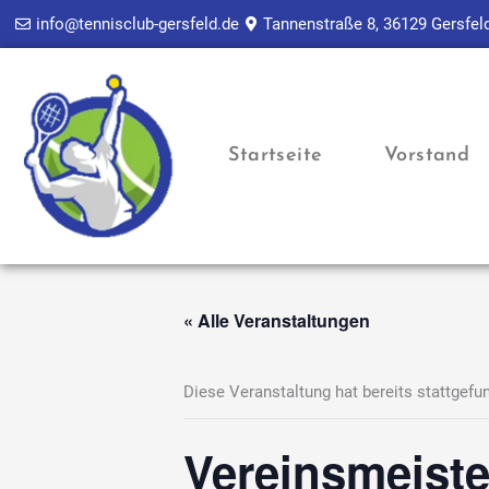
Zum
info@tennisclub-gersfeld.de
Tannenstraße 8, 36129 Gersfel
Inhalt
springen
Startseite
Vorstand
« Alle Veranstaltungen
Diese Veranstaltung hat bereits stattgefu
Vereinsmeiste